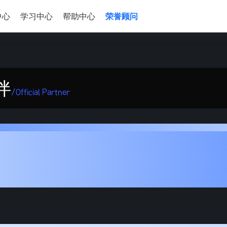
中心
学习中心
帮助中心
荣誉顾问
伴
/Official Partner