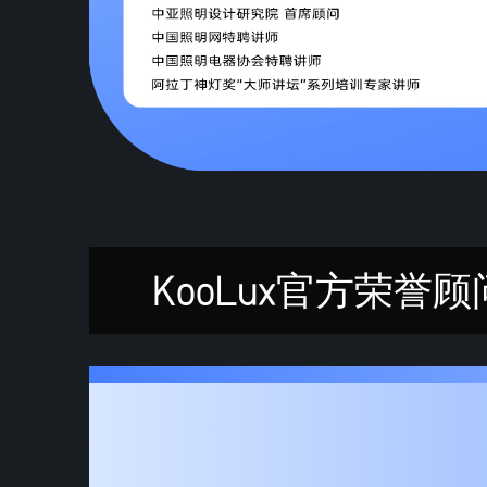
KooLux官方荣誉顾