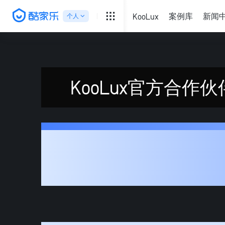
KooLux
案例库
新闻
个人
∨
KooLux官方合作伙